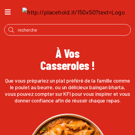
ACCUEIL
QU’EST
CE
QUI
À Vos
MIJOTE
Casseroles !
PRODUITS
NOTRE
Que vous prépariez un plat préféré de la famille comme
HISTOIRE
le poulet au beurre, ou un délicieux baingan bharta,
vous pouvez compter sur KFI pour vous inspirer et vous
OÙ
donner confiance afin de réussir chaque repas.
ACHETER
ANGLAIS