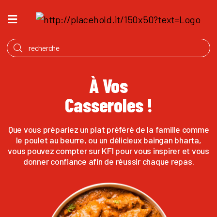
ACCUEIL
QU’EST
CE
QUI
À Vos
MIJOTE
Casseroles !
PRODUITS
NOTRE
Que vous prépariez un plat préféré de la famille comme
HISTOIRE
le poulet au beurre, ou un délicieux baingan bharta,
vous pouvez compter sur KFI pour vous inspirer et vous
OÙ
donner confiance afin de réussir chaque repas.
ACHETER
ANGLAIS