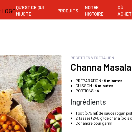
QU’EST CE QUI
NOTRE
OÙ
PRODUITS
MIJOTE
HISTOIRE
ACHET
RECETTES VÉGÉTALIEN
Channa Masala
PRÉPARATION :
5 minutes
CUISSON :
5 minutes
PORTIONS :
4
Ingrédients
1 pot (375 ml) de sauce rogan jos
2 tasses (240 g) de chana (pois c
Coriandre pour garnir