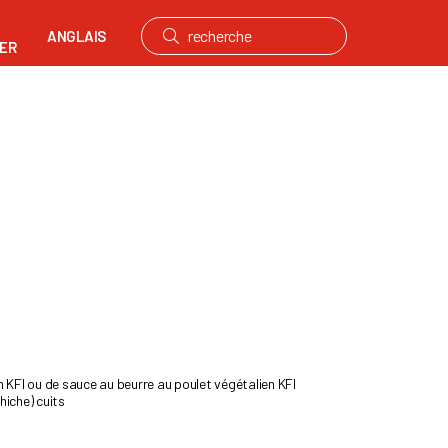
ANGLAIS
ER
h KFI ou de sauce au beurre au poulet végétalien KFI
hiche) cuits