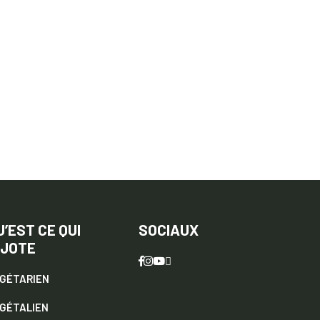
U’EST CE QUI
SOCIAUX
IJOTE
GÉTARIEN
GÉTALIEN