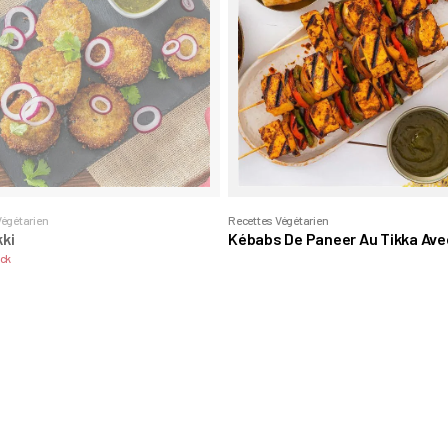
Végétarien
Recettes Végétarien
kki
Kébabs De Paneer Au Tikka Ave
Sauce Chutney
ock