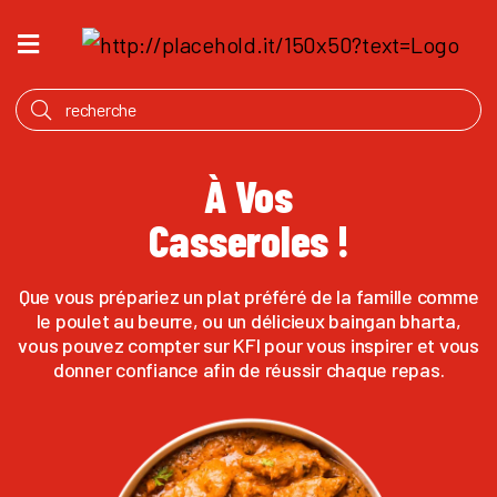
ACCUEIL
QU’EST
CE
QUI
À Vos
MIJOTE
Casseroles !
PRODUITS
NOTRE
Que vous prépariez un plat préféré de la famille comme
HISTOIRE
le poulet au beurre, ou un délicieux baingan bharta,
vous pouvez compter sur KFI pour vous inspirer et vous
OÙ
donner confiance afin de réussir chaque repas.
ACHETER
ANGLAIS