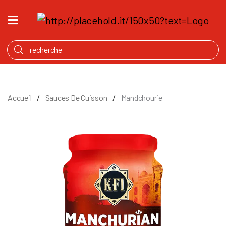
ACCUEIL
QU’EST
CE
QUI
MIJOTE
Accueil
Sauces De Cuisson
Mandchourie
PRODUITS
NOTRE
HISTOIRE
OÙ
ACHETER
ANGLAIS