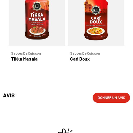
Sa
P
Sauces De Cuisson
Sauces De Cuisson
Tikka Masala
Cari Doux
AVIS
DONNER UN AVIS