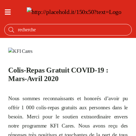
ACCUEIL
QU’EST
CE
QUI
MIJOTE
PRODUITS
Colis-Repas Gratuit COVID-19 :
Mars-Avril 2020
NOTRE
HISTOIRE
OÙ
Nous sommes reconnaissants et honorés d’avoir pu
ACHETER
offrir 1 000 colis-repas gratuits aux personnes dans le
ANGLAIS
besoin. Merci pour le soutien extraordinaire envers
notre programme KFI Cares. Nous avons reçu des
réponses très positives et touchantes de la part de tous