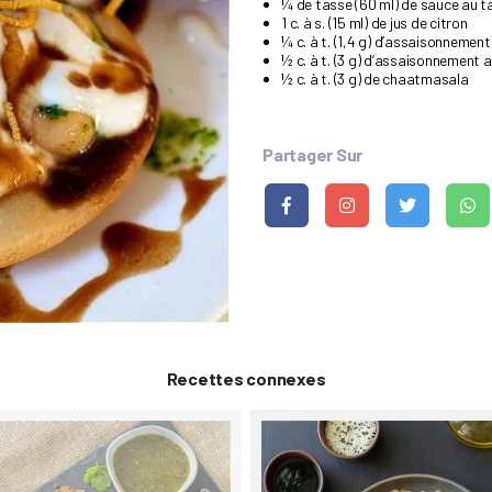
¼ de tasse (60 ml) de sauce au t
1 c. à s. (15 ml) de jus de citron
¼ c. à t. (1,4 g) d’assaisonnement 
½ c. à t. (3 g) d’assaisonnement 
½ c. à t. (3 g) de chaatmasala
Partager Sur
Recettes connexes