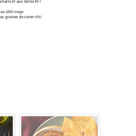
amarin et aux dates KFI
au chili rouge
aux graines de cumin rôti