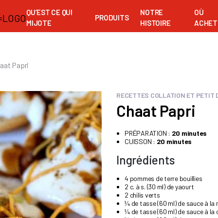
QU’EST CE QUI
NOTRE
OÙ
PRODUITS
MIJOTE
HISTOIRE
ACHET
aat Papri
RECETTES COLLATION ET PETIT
Chaat Papri
PRÉPARATION :
20 minutes
CUISSON :
20 minutes
Ingrédients
4 pommes de terre bouillies
2 c. à s. (30 ml) de yaourt
2 chilis verts
¼ de tasse (60 ml) de sauce à la
¼ de tasse (60 ml) de sauce à la 