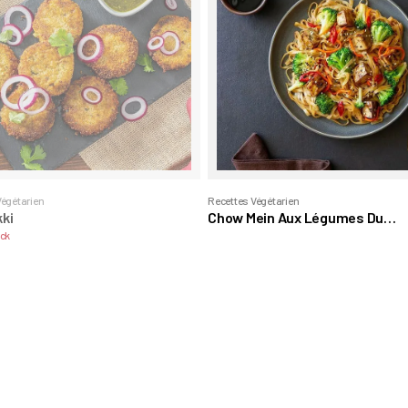
Végétarien
Recettes Végétarien
kki
Chow Mein Aux Légumes Du
Mandchourie
ock