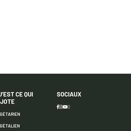
U’EST CE QUI
SOCIAUX
IJOTE
GÉTARIEN
GÉTALIEN