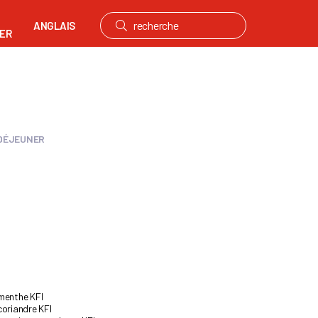
ANGLAIS
ER
 DÉJEUNER
 menthe KFI
coriandre KFI