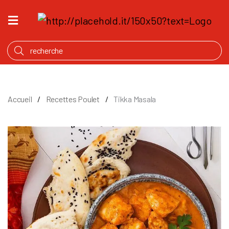
ACCUEIL
QU’EST
CE
QUI
MIJOTE
Accueil
Recettes Poulet
Tikka Masala
PRODUITS
NOTRE
HISTOIRE
OÙ
ACHETER
ANGLAIS