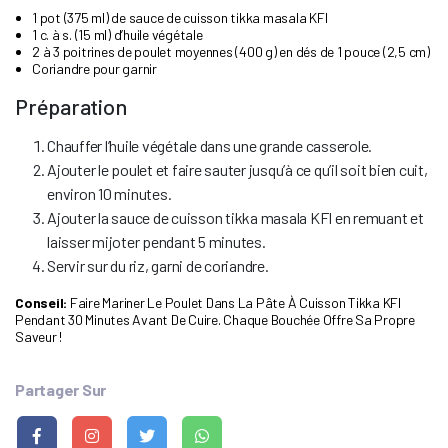
1 pot (375 ml) de sauce de cuisson tikka masala KFI
1 c. à s. (15 ml) d’huile végétale
2 à 3 poitrines de poulet moyennes (400 g) en dés de 1 pouce (2,5 cm)
Coriandre pour garnir
Préparation
Chauffer l’huile végétale dans une grande casserole.
Ajouter le poulet et faire sauter jusqu’à ce qu’il soit bien cuit,
environ 10 minutes.
Ajouter la sauce de cuisson tikka masala KFI en remuant et
laisser mijoter pendant 5 minutes.
Servir sur du riz, garni de coriandre.
Conseil:
Faire Mariner Le Poulet Dans La Pâte À Cuisson Tikka KFI
Pendant 30 Minutes Avant De Cuire. Chaque Bouchée Offre Sa Propre
Saveur !
Partager Sur