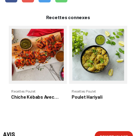
Recettes connexes
Re
P
Recettes Poulet
Recettes Poulet
x
Chiche Kébabs Avec
Poulet Hariyali
Sauce Chutney
AVIS