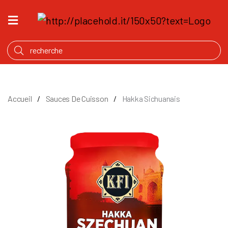
ACCUEIL
QU’EST
CE
QUI
MIJOTE
Accueil
Sauces De Cuisson
Hakka Sichuanais
PRODUITS
NOTRE
HISTOIRE
OÙ
ACHETER
ANGLAIS