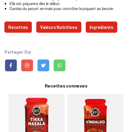
Elle est piquante dès le début.
Gardez du yaourt en main pour contrôler le piquant au besoin.
Recettes
Valeurs Nutritives
Ingrédients
Partager Sur
Recettes connexes
Sa
P