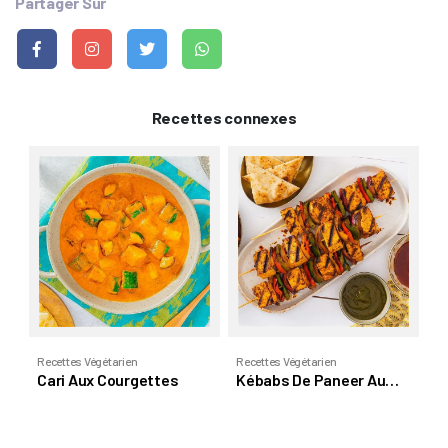
Partager Sur
Recettes connexes
Re
M
T
Ou
Recettes Végétarien
Recettes Végétarien
Cari Aux Courgettes
Kébabs De Paneer Au
Tikka Avec Sauce
Chutney