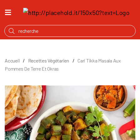
ACCUEIL
QU’EST
CE
QUI
MIJOTE
Accueil
Recettes Végétarien
Cari Tikka Masala Aux
PRODUITS
Pommes De Terre Et Okras
NOTRE
HISTOIRE
OÙ
ACHETER
ANGLAIS