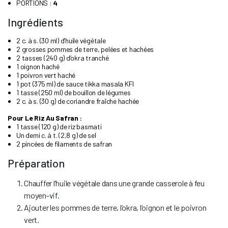
PORTIONS :
4
Ingrédients
2 c. à s. (30 ml) d’huile végétale
2 grosses pommes de terre, pelées et hachées
2 tasses (240 g) d’okra tranché
1 oignon haché
1 poivron vert haché
1 pot (375 ml) de sauce tikka masala KFI
1 tasse (250 ml) de bouillon de légumes
2 c. à s. (30 g) de coriandre fraîche hachée
Pour Le Riz Au Safran :
1 tasse (120 g) de riz basmati
Un demi c. à t. (2,8 g) de sel
2 pincées de filaments de safran
Préparation
Chauffer l’huile végétale dans une grande casserole à feu
moyen-vif.
Ajouter les pommes de terre, l’okra, l’oignon et le poivron
vert.