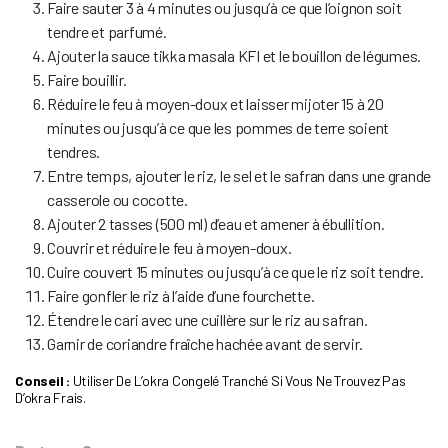
Faire sauter 3 à 4 minutes ou jusqu’à ce que l’oignon soit
tendre et parfumé.
Ajouter la sauce tikka masala KFI et le bouillon de légumes.
Faire bouillir.
Réduire le feu à moyen-doux et laisser mijoter 15 à 20
minutes ou jusqu’à ce que les pommes de terre soient
tendres.
Entre temps, ajouter le riz, le sel et le safran dans une grande
casserole ou cocotte.
Ajouter 2 tasses (500 ml) d’eau et amener à ébullition.
Couvrir et réduire le feu à moyen-doux.
Cuire couvert 15 minutes ou jusqu’à ce que le riz soit tendre.
Faire gonfler le riz à l’aide d’une fourchette.
Étendre le cari avec une cuillère sur le riz au safran.
Garnir de coriandre fraîche hachée avant de servir.
Conseil :
Utiliser De L’okra Congelé Tranché Si Vous Ne Trouvez Pas
D’okra Frais.