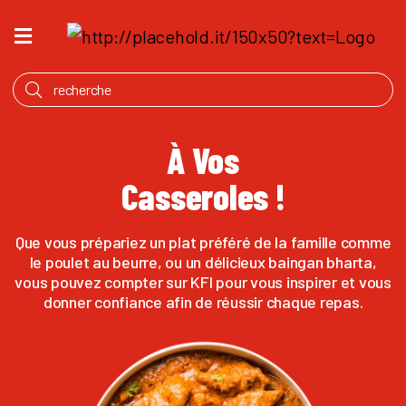
ACCUEIL
QU’EST
CE
QUI
À Vos
MIJOTE
Casseroles !
PRODUITS
NOTRE
Que vous prépariez un plat préféré de la famille comme
HISTOIRE
le poulet au beurre, ou un délicieux baingan bharta,
vous pouvez compter sur KFI pour vous inspirer et vous
OÙ
donner confiance afin de réussir chaque repas.
ACHETER
ANGLAIS