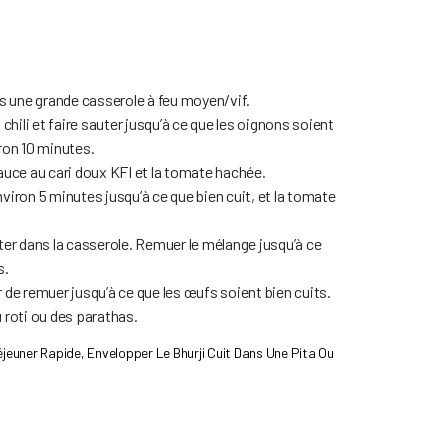
ns une grande casserole à feu moyen/vif.
 chili et faire sauter jusqu’à ce que les oignons soient
ron 10 minutes.
auce au cari doux KFI et la tomate hachée.
viron 5 minutes jusqu’à ce que bien cuit, et la tomate
ter dans la casserole. Remuer le mélange jusqu’à ce
s.
 de remuer jusqu’à ce que les œufs soient bien cuits.
 roti ou des parathas.
éjeuner Rapide, Envelopper Le Bhurji Cuit Dans Une Pita Ou