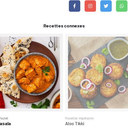
Recettes connexes
Poulet
Recettes Végétarien
Masala
Aloo Tikki