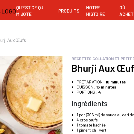
QU’EST CE QUI
NOTRE
OÙ
PRODUITS
MIJOTE
HISTOIRE
ACHET
urji Aux Œufs
RECETTES COLLATION ET PETIT
Bhurji Aux Œu
PRÉPARATION :
10 minutes
CUISSON :
15 minutes
PORTIONS :
4
Ingrédients
1 pot (395 ml) de sauce au cari d
4 gros œufs
1 tomate hachée
1 piment chili vert