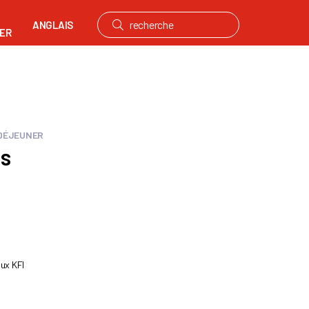
ANGLAIS
ER
 DÉJEUNER
fs
oux KFI