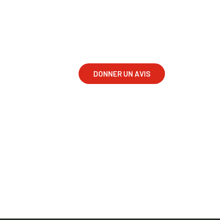
Mandchourie
DONNER UN AVIS