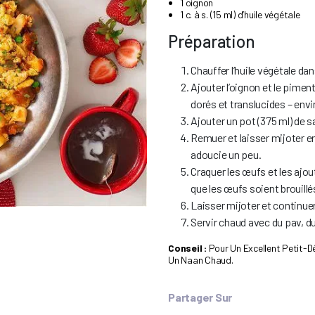
1 oignon
1 c. à s. (15 ml) d’huile végétale
Préparation
Chauffer l’huile végétale da
Ajouter l’oignon et le piment
dorés et translucides – envi
Ajouter un pot (375 ml) de s
Remuer et laisser mijoter en
adoucie un peu.
Craquer les œufs et les ajou
que les œufs soient brouillé
Laisser mijoter et continuer
Servir chaud avec du pav, du
Conseil :
Pour Un Excellent Petit-D
Un Naan Chaud.
Partager Sur