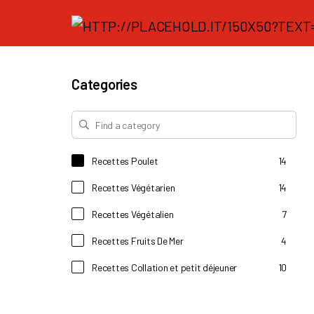
Categories
Recettes Poulet
14
Recettes Végétarien
14
Recettes Végétalien
7
Recettes Fruits De Mer
4
Recettes Collation et petit déjeuner
10
Recettes Boeuf et agneau
2