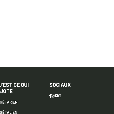
U’EST CE QUI
SOCIAUX
IJOTE
GÉTARIEN
GÉTALIEN