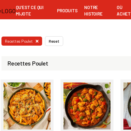
QU’EST CE QUI
NOTRE
OÙ
PRODUITS
MIJOTE
HISTOIRE
ACHET
Recettes Poulet
Reset
Recettes Poulet